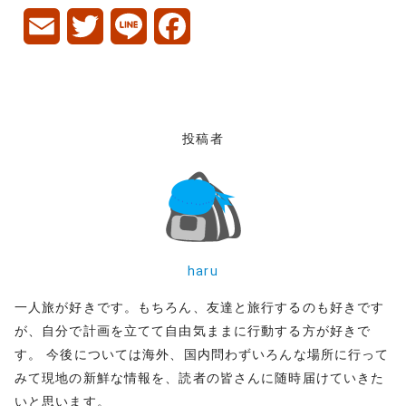
E
T
L
F
m
w
i
a
a
i
n
c
i
t
e
e
投稿者
l
t
b
e
o
r
o
haru
k
一人旅が好きです。もちろん、友達と旅行するのも好きです
が、自分で計画を立てて自由気ままに行動する方が好きで
す。 今後については海外、国内問わずいろんな場所に行って
みて現地の新鮮な情報を、読者の皆さんに随時届けていきた
いと思います。