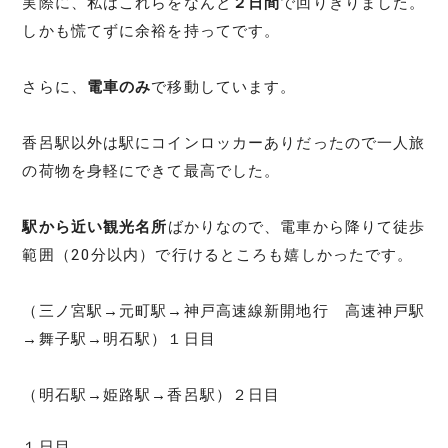
実際に、私はこれらをなんと
２日間
で回りきりました。
しかも慌てずに余裕を持ってです。
さらに、
電車のみ
で移動しています。
香呂駅以外は駅にコインロッカーありだったので一人旅
の荷物を身軽にできて最高でした。
駅から近い観光名所
ばかりなので、電車から降りて徒歩
範囲（20分以内）で行けるところも嬉しかったです。
（三ノ宮駅→元町駅→神戸高速線新開地行 高速神戸駅
→舞子駅→明石駅）１日目
（明石駅→姫路駅→香呂駅）２日目
１日目