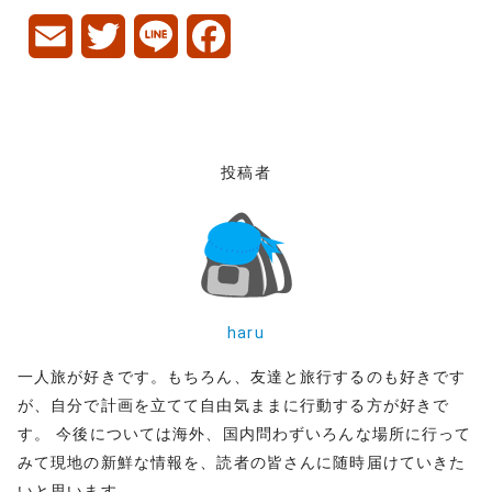
E
T
L
F
m
w
i
a
a
i
n
c
i
t
e
e
投稿者
l
t
b
e
o
r
o
haru
k
一人旅が好きです。もちろん、友達と旅行するのも好きです
が、自分で計画を立てて自由気ままに行動する方が好きで
す。 今後については海外、国内問わずいろんな場所に行って
みて現地の新鮮な情報を、読者の皆さんに随時届けていきた
いと思います。