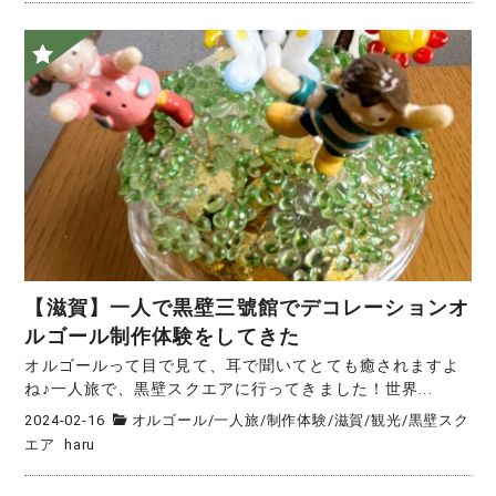
【滋賀】一人で黒壁三號館でデコレーションオ
ルゴール制作体験をしてきた
オルゴールって目で見て、耳で聞いてとても癒されますよ
ね♪一人旅で、黒壁スクエアに行ってきました！世界...
2024-02-16
オルゴール
/
一人旅
/
制作体験
/
滋賀
/
観光
/
黒壁スク
エア
haru