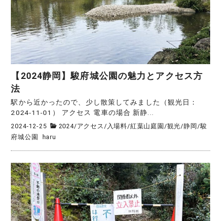
【2024静岡】駿府城公園の魅力とアクセス方
法
駅から近かったので、少し散策してみました（観光日：
2024-11-01） アクセス 電車の場合 新静...
2024-12-25
2024
/
アクセス
/
入場料
/
紅葉山庭園
/
観光
/
静岡
/
駿
府城公園
haru