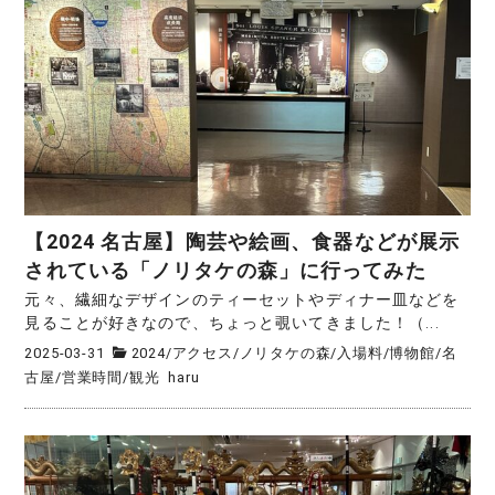
【2024 名古屋】陶芸や絵画、食器などが展示
されている「ノリタケの森」に行ってみた
元々、繊細なデザインのティーセットやディナー皿などを
見ることが好きなので、ちょっと覗いてきました！（...
2025-03-31
2024
/
アクセス
/
ノリタケの森
/
入場料
/
博物館
/
名
古屋
/
営業時間
/
観光
haru