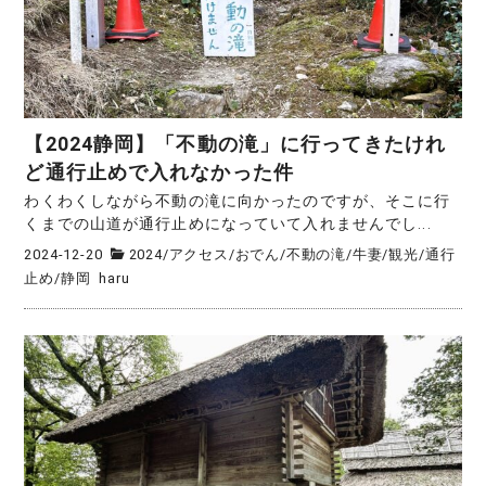
【2024静岡】「不動の滝」に行ってきたけれ
ど通行止めで入れなかった件
わくわくしながら不動の滝に向かったのですが、そこに行
くまでの山道が通行止めになっていて入れませんでし...
2024-12-20
2024
/
アクセス
/
おでん
/
不動の滝
/
牛妻
/
観光
/
通行
止め
/
静岡
haru