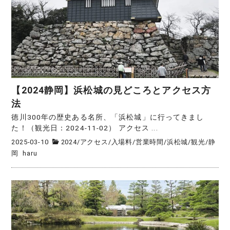
【2024静岡】浜松城の見どころとアクセス方
法
徳川300年の歴史ある名所、「浜松城」に行ってきまし
た！（観光日：2024-11-02） アクセス ...
2025-03-10
2024
/
アクセス
/
入場料
/
営業時間
/
浜松城
/
観光
/
静
岡
haru