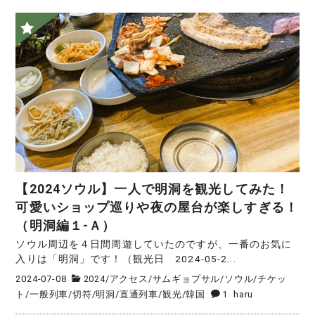
【2024ソウル】一人で明洞を観光してみた！
可愛いショップ巡りや夜の屋台が楽しすぎる！
（明洞編１-Ａ）
ソウル周辺を４日間周遊していたのですが、一番のお気に
入りは「明洞」です！（観光日 2024-05-2...
2024-07-08
2024
/
アクセス
/
サムギョプサル
/
ソウル
/
チケッ
ト
/
一般列車
/
切符
/
明洞
/
直通列車
/
観光
/
韓国
1
haru