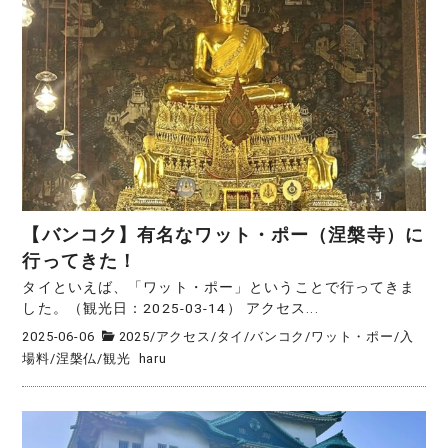
【バンコク】有名なワット・ポー（涅槃寺）に
行ってきた！
タイといえば、「ワット・ポー」ということで行ってきま
した。（観光日：2025‐03‐14） アクセス...
2025-06-06
2025
/
アクセス
/
タイ
/
バンコク
/
ワット・ポー
/
入
場料
/
涅槃仏
/
観光
haru