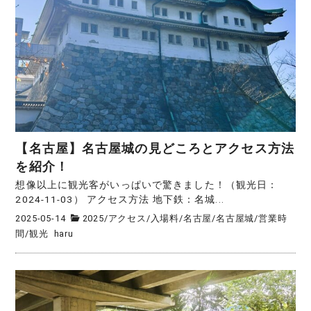
【名古屋】名古屋城の見どころとアクセス方法
を紹介！
想像以上に観光客がいっぱいで驚きました！（観光日：
2024-11-03） アクセス方法 地下鉄：名城...
2025-05-14
2025
/
アクセス
/
入場料
/
名古屋
/
名古屋城
/
営業時
間
/
観光
haru