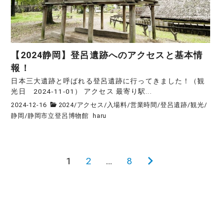
【2024静岡】登呂遺跡へのアクセスと基本情
報！
日本三大遺跡と呼ばれる登呂遺跡に行ってきました！（観
光日 2024-11-01） アクセス 最寄り駅...
2024-12-16
2024
/
アクセス
/
入場料
/
営業時間
/
登呂遺跡
/
観光
/
静岡
/
静岡市立登呂博物館
haru
1
2
…
8
次
投
の
稿
ペ
ー
の