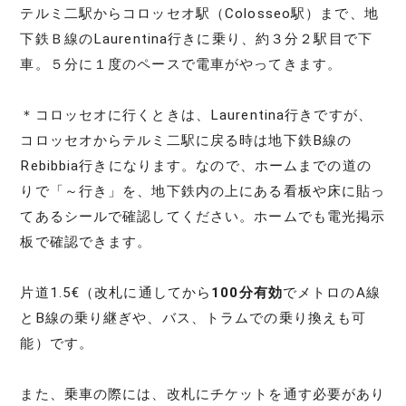
テルミ二駅からコロッセオ駅（Colosseo駅）まで、地
下鉄Ｂ線のLaurentina行きに乗り、約３分２駅目で下
車。５分に１度のペースで電車がやってきます。
＊コロッセオに行くときは、Laurentina行きですが、
コロッセオからテルミ二駅に戻る時は地下鉄B線の
Rebibbia行きになります。なので、ホームまでの道の
りで「～行き」を、地下鉄内の上にある看板や床に貼っ
てあるシールで確認してください。ホームでも電光掲示
板で確認できます。
片道1.5€（改札に通してから
100分有効
でメトロのA線
とB線の乗り継ぎや、バス、トラムでの乗り換えも可
能）です。
また、乗車の際には、改札にチケットを通す必要があり