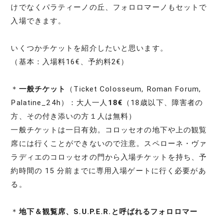
けでなくパラティーノの丘、フォロロマーノもセットで
入場できます。
いくつかチケットを紹介したいと思います。
（基本：入場料16€、予約料2€）
＊
一般チケット
（Ticket Colosseum, Roman Forum,
Palatine_24h）：大人一人
18€
（18歳以下、障害者の
方、その付き添いの方１人は無料）
一般チケットは一日有効。コロッセオの地下や上の観覧
席には行くことができないので注意。スペローネ・ヴァ
ラディエのコロッセオの門から入場チケットを持ち、予
約時間の 15 分前までに専用入場ゲートに行く必要があ
る。
＊
地下＆観覧席、S.U.P.E.R.と呼ばれるフォロロマー