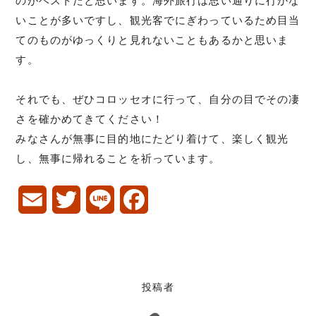
のがベストだと思います。海外旅行は思い通りに行かな
いことが多いですし、観光客でにぎわっているため目当
てのものがゆっくりと見れないこともあるかと思いま
す。
それでも、ぜひコロッセオに行って、自分の目でその凄
さを確かめてきてください！
みなさんが無事に目的地にたどり着けて、楽しく観光
し、無事に帰れることを祈っています。
E
T
L
F
m
w
i
a
a
i
n
c
i
t
e
e
投稿者
l
t
b