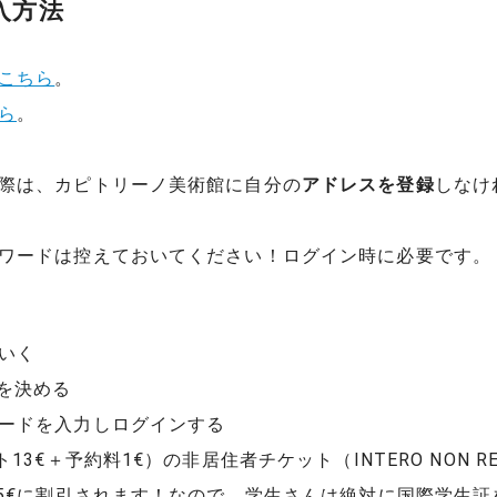
入方法
こちら
。
ら
。
際は、カピトリーノ美術館に自分の
アドレスを登録
しなけ
ワードは控えておいてください！ログイン時に必要です。
いく
を決める
ードを入力しログインする
3€＋予約料1€）の非居住者チケット（INTERO NON RE
.5€に割引されます！なので、学生さんは絶対に国際学生証