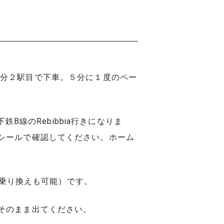
、約３分２駅目で下車。５分に１度のペー
B線のRebibbia行きになりま
シールで確認してください。ホーム
の乗り換えも可能）です。
そのまま出てください。