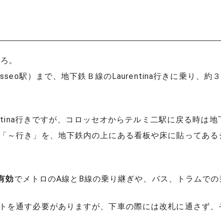
ころ。
sseo駅）まで、地下鉄Ｂ線のLaurentina行きに乗り
ntina行きですが、コロッセオからテルミ二駅に戻る時は地下鉄
「～行き」を、地下鉄内の上にある看板や床に貼ってある
分有効
でメトロのA線とB線の乗り継ぎや、バス、トラムで
トを通す必要がありますが、下車の際には改札に通さず、