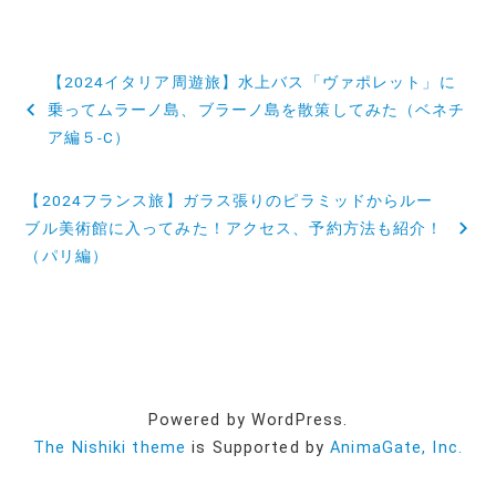
投
【2024イタリア周遊旅】水上バス「ヴァポレット」に
稿
乗ってムラーノ島、ブラーノ島を散策してみた（ベネチ
ア編５‐C）
ナ
ビ
【2024フランス旅】ガラス張りのピラミッドからルー
ブル美術館に入ってみた！アクセス、予約方法も紹介！
ゲ
（パリ編）
ー
シ
ョ
ン
Powered by WordPress.
The Nishiki theme
is Supported by
AnimaGate, Inc.