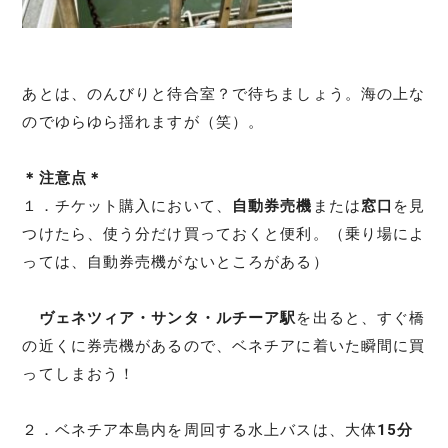
あとは、のんびりと待合室？で待ちましょう。海の上な
のでゆらゆら揺れますが（笑）。
＊注意点＊
１．チケット購入において、
自動券売機
または
窓口
を見
つけたら、使う分だけ買っておくと便利。（乗り場によ
っては、自動券売機がないところがある）
ヴェネツィア・サンタ・ルチーア駅
を出ると、すぐ橋
の近くに券売機があるので、ベネチアに着いた瞬間に買
ってしまおう！
２．ベネチア本島内を周回する水上バスは、大体
15分