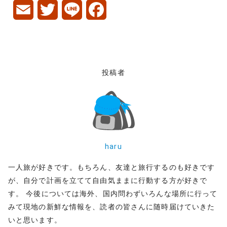
E
T
L
F
m
w
i
a
a
i
n
c
i
t
e
e
投稿者
l
t
b
e
o
r
o
haru
k
一人旅が好きです。もちろん、友達と旅行するのも好きです
が、自分で計画を立てて自由気ままに行動する方が好きで
す。 今後については海外、国内問わずいろんな場所に行って
みて現地の新鮮な情報を、読者の皆さんに随時届けていきた
いと思います。