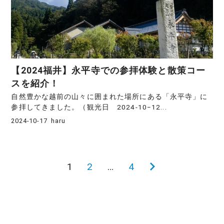
【2024福井】永平寺での参拝体験と散策コー
スを紹介！
自然豊かな越前の山々に囲まれた場所にある「永平寺」に
参拝してきました。（観光日 2024‐10−12...
2024-10-17
haru
1
2
…
4
次
投
の
稿
ペ
ー
の