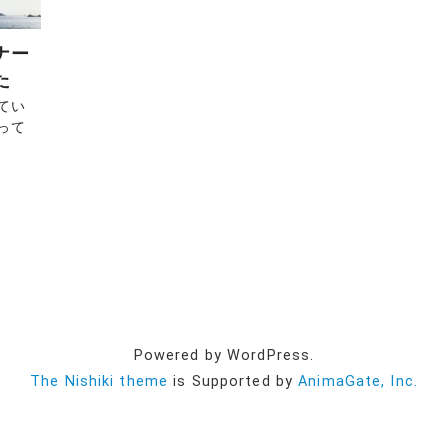
ナー
た
てい
って
Powered by WordPress.
The Nishiki theme
is Supported by
AnimaGate, Inc.